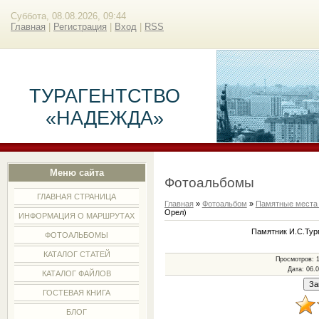
Суббота, 08.08.2026, 09:44
Главная
|
Регистрация
|
Вход
|
RSS
ТУРАГЕНТСТВО
«НАДЕЖДА»
Меню сайта
Фотоальбомы
ГЛАВНАЯ СТРАНИЦА
Главная
»
Фотоальбом
»
Памятные места
Орел)
ИНФОРМАЦИЯ О МАРШРУТАХ
Памятник И.С.Тург
ФОТОАЛЬБОМЫ
КАТАЛОГ СТАТЕЙ
Просмотров
: 
Дата
: 06.
КАТАЛОГ ФАЙЛОВ
ГОСТЕВАЯ КНИГА
БЛОГ