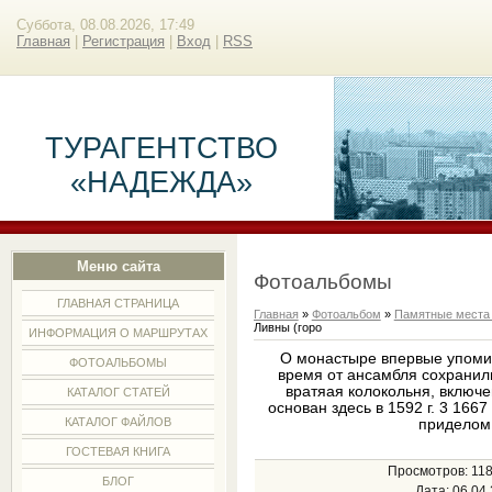
Суббота, 08.08.2026, 17:49
Главная
|
Регистрация
|
Вход
|
RSS
ТУРАГЕНТСТВО
«НАДЕЖДА»
Меню сайта
Фотоальбомы
ГЛАВНАЯ СТРАНИЦА
Главная
»
Фотоальбом
»
Памятные места
Ливны (горо
ИНФОРМАЦИЯ О МАРШРУТАХ
О монастыре впервые упомин
ФОТОАЛЬБОМЫ
время от ансамбля сохранили
вратяая колокольня, включ
КАТАЛОГ СТАТЕЙ
основан здесь в 1592 г. 3 166
КАТАЛОГ ФАЙЛОВ
приделом
ГОСТЕВАЯ КНИГА
Просмотров
: 11
БЛОГ
Дата
: 06.04